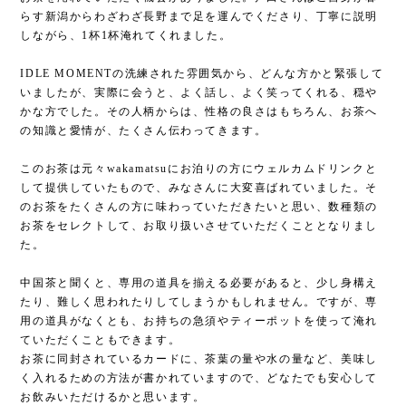
らす新潟からわざわざ長野まで足を運んでくださり、丁寧に説明
しながら、1杯1杯淹れてくれました。
IDLE MOMENTの洗練された雰囲気から、どんな方かと緊張して
いましたが、実際に会うと、よく話し、よく笑ってくれる、穏や
かな方でした。その人柄からは、性格の良さはもちろん、お茶へ
の知識と愛情が、たくさん伝わってきます。
このお茶は元々wakamatsuにお泊りの方にウェルカムドリンクと
して提供していたもので、みなさんに大変喜ばれていました。そ
のお茶をたくさんの方に味わっていただきたいと思い、数種類の
お茶をセレクトして、お取り扱いさせていただくこととなりまし
た。
中国茶と聞くと、専用の道具を揃える必要があると、少し身構え
たり、難しく思われたりしてしまうかもしれません。ですが、専
用の道具がなくとも、お持ちの急須やティーポットを使って淹れ
ていただくこともできます。
お茶に同封されているカードに、茶葉の量や水の量など、美味し
く入れるための方法が書かれていますので、どなたでも安心して
お飲みいただけるかと思います。