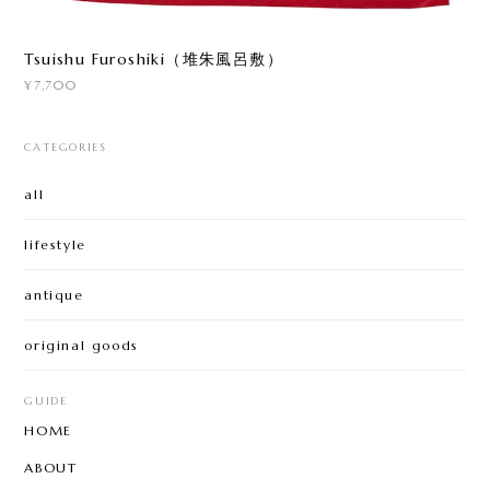
Tsuishu Furoshiki（堆朱風呂敷）
¥7,700
CATEGORIES
all
lifestyle
antique
original goods
GUIDE
HOME
ABOUT