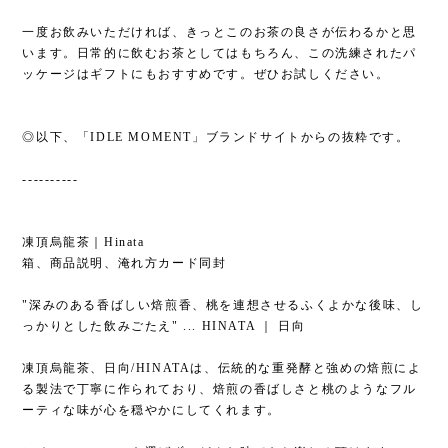
一度お飲みいただければ、きっとこのお茶の良さが伝わるかと思
います。日常的に飲むお茶としてはもちろん、この洗練されたパ
ッケージはギフトにもおすすめです。ぜひお試しください。
◎以下、「IDLE MOMENT」ブランドサイトからの抜粋です。
----------
凍頂烏龍茶｜Hinata
箱、商品説明、淹れ方カード同封
"深みのある香ばしい焙煎香、桃を連想させるふくよかな後味、し
っかりとした飲みごたえ" ... HINATA ｜ 日向
凍頂烏龍茶、日向/HINATAは、伝統的な重発酵と強めの焙煎によ
る製法で丁寧に作られており、焙煎の香ばしさと桃のようなフル
ーティな味が心を穏やかにしてくれます。