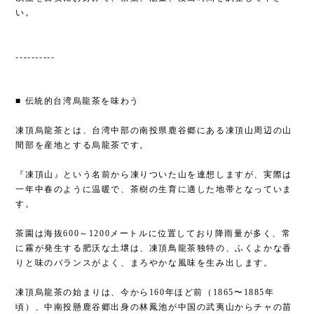
い。
----------
■ 伝統的台湾烏龍茶を味わう
凍頂烏龍茶とは、台湾中部の南投県鹿谷郷にある凍頂山周辺の山
間部を産地とする烏龍茶です。
『凍頂山』という名前から凍りついた山を連想しますが、実際は
一年中春のように温暖で、茶樹の生育に適した地帯となっていま
す。
茶園は海抜600～1200メートルに位置しており降雨量が多く、常
に霧が発生する肥沃な土壌は、凍頂鳥龍茶独特の、ふくよかな香
りと味のバランスがよく、まろやかな風味を生み出します。
凍頂烏龍茶の始まりは、今から160年ほど前（1865〜1885年
頃）、中南投懸鹿谷郷出身の林鳳池が中国の武夷山からチャの苗