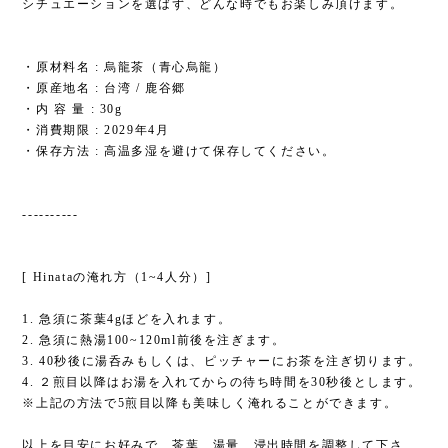
シチュエーションを選ばず、どんな時でもお楽しみ頂けます。
・原材料名 : 烏龍茶（青心烏龍）
・原産地名 : 台湾 / 鹿谷郷
・内 容 量 : 30g
・消費期限 : 2029年4月
・保存方法 : 高温多湿を避けて保存してください。
----------
[ Hinataの淹れ方（1~4人分）]
1. 急須に茶葉4gほどを入れます。
2. 急須に熱湯100~120ml前後を注ぎます。
3. 40秒後に湯呑みもしくは、ピッチャーにお茶を注ぎ切ります。
4. ２煎目以降はお湯を入れてからの待ち時間を30秒後とします。
※上記の方法で5煎目以降も美味しく淹れることができます。
以上を目安にお好みで、茶葉、湯量、浸出時間を調整して下さ