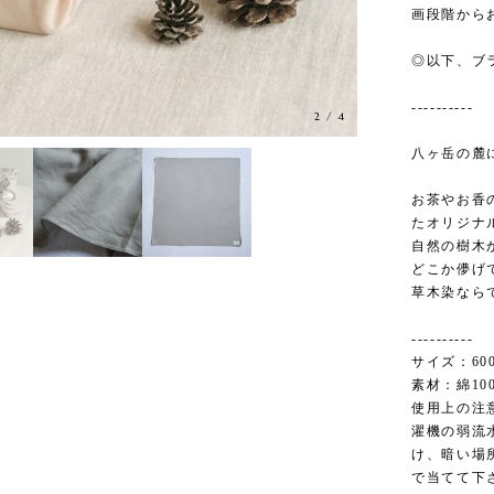
画段階から
◎以下、ブ
----------
2
/
4
八ヶ岳の麓
お茶やお香
たオリジナ
自然の樹木
どこか儚げ
草木染なら
----------
サイズ：600
素材：綿10
使用上の注
濯機の弱流
け、暗い場
で当てて下