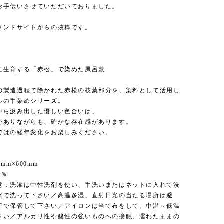
お手伝いさせていただいておりました。
ランドサイトからの抜粋です。
に生育する「赤松」で染めた風呂敷
の製造過程で除かれた赤松の枝葉部分を、染料として活用し
ルの手染めシリーズ。
から汲み出した優しい色合いは、
でありながらも、確かな存在感があります。
ではの経年変化をお楽しみください。
mm×600mm
0％
意：洗濯は中性洗剤を使い、手洗いまたはネットに入れて洗
水で洗って下さい／高温多湿、直射日光の当たる場所は避
所で保管して下さい／アイロンは当て布をして、中温～低温
さい／アルカリ性や酸性の強いものへの接触、濡れたままの