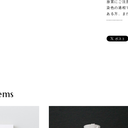
放置にご注
染色の過程
ある方、ま
----------
ems