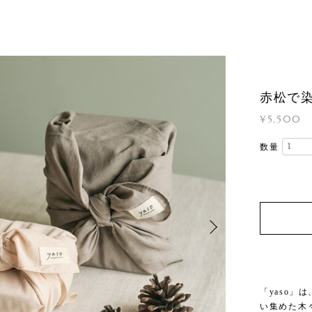
赤松で染
¥5,500
数量
「yaso
い集めた木々