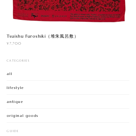
Tsuishu Furoshiki（堆朱風呂敷）
¥7,700
CATEGORIES
all
lifestyle
antique
original goods
GUIDE